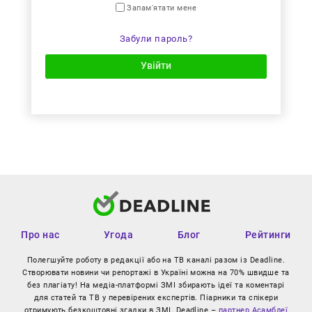
Запам'ятати мене
Забули пароль?
Увійти
Про нас
Угода
Блог
Рейтинги
Полегшуйте роботу в редакції або на ТВ каналі разом із Deadline.
Створювати новини чи репортажі в Україні можна на 70% швидше та
без плагіату! На медіа-платформі ЗМІ збирають ідеї та коментарі
для статей та ТВ у перевірених експертів. Піарники та спікери
отримують безкоштовні згадки в ЗМІ. Deadline –
партнер Асамблеї