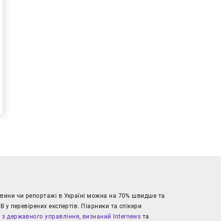
новини чи репортажі в Україні можна на 70% швидше та
В у перевірених експертів. Піарники та спікери
к з державного управління
,
визнаний Internews
та