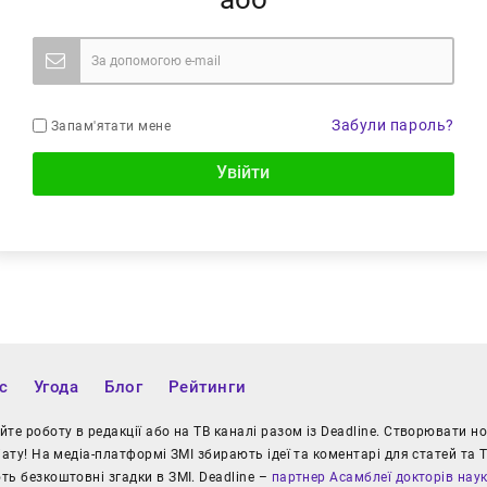
Забули пароль?
Запам'ятати мене
Увійти
с
Угода
Блог
Рейтинги
те роботу в редакції або на ТВ каналі разом із Deadline. Створювати 
іату! На медіа-платформі ЗМІ збирають ідеї та коментарі для статей та Т
ь безкоштовні згадки в ЗМІ. Deadline –
партнер Асамблеї докторів нау