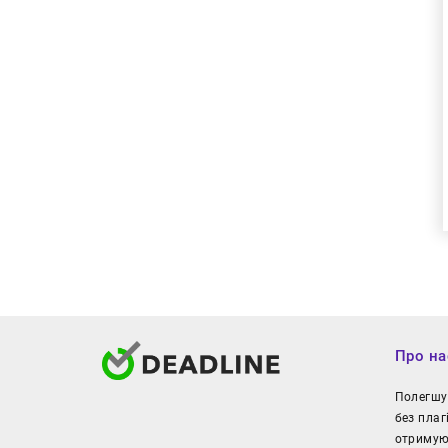
Про на
Полегшуй
без плаг
отримуют