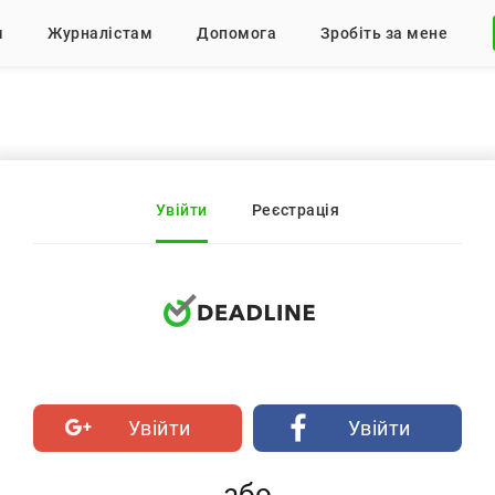
м
Журналістам
Допомога
Зробіть за мене
Увійти
Реєстрація
Увійти
Увійти
або