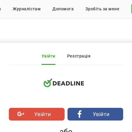
м
Журналістам
Допомога
Зробіть за мене
Увійти
Реєстрація
Увійти
Увійти
або