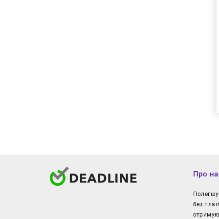
Про на
Полегшуй
без плаг
отримуют