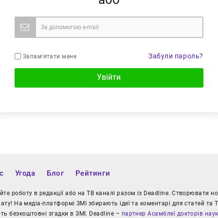
Забули пароль?
Запам'ятати мене
Увійти
с
Угода
Блог
Рейтинги
те роботу в редакції або на ТВ каналі разом із Deadline. Створювати 
іату! На медіа-платформі ЗМІ збирають ідеї та коментарі для статей та Т
ь безкоштовні згадки в ЗМІ. Deadline –
партнер Асамблеї докторів нау