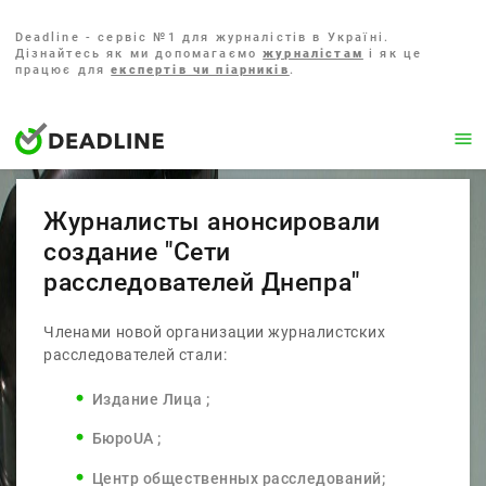
Deadline - сервіс №1 для журналістів в Україні.
Дізнайтесь як ми допомагаємо
журналістам
і як це
працює для
експертів чи піарників
.
Журналисты анонсировали
создание "Сети
расследователей Днепра"
Членами новой организации журналистских
расследователей стали:
Издание Лица ;
БюроUA ;
Центр общественных расследований;