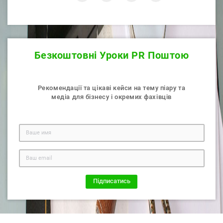
Безкоштовнi Уроки PR Поштою
Рекомендації та цікаві кейси на тему піару та
медiа для бізнесу і окремих фахiвцiв