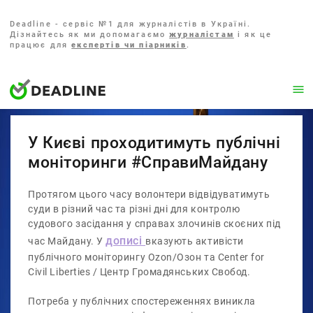
Deadline - сервіс №1 для журналістів в Україні.
Дізнайтесь як ми допомагаємо
журналістам
і як це
працює для
експертів чи піарників
.
У Києві проходитимуть публічні
моніторинги #СправиМайдану
Протягом цього часу волонтери відвідуватимуть
суди в різний час та різні дні для контролю
судового засідання у справах злочинів скоєних під
дописі
час Майдану. У
вказують активісти
публічного моніторингу Ozon/Озон та Center for
Civil Liberties / Центр Громадянських Свобод.
Потреба у публічних спостереженнях виникла