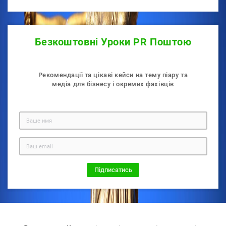
Безкоштовнi Уроки PR Поштою
Рекомендації та цікаві кейси на тему піару та
медiа для бізнесу і окремих фахiвцiв