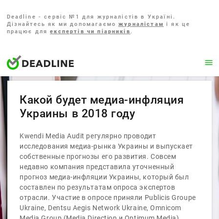
Deadline - сервіс №1 для журналістів в Україні.
Дізнайтесь як ми допомагаємо
журналістам
і як це
працює для
експертів чи піарників
.
Какой будет медиа-инфляция
Украины в 2018 году
Kwendi Media Audit регулярно проводит
исследования медиа-рынка Украины и выпускает
собственные прогнозы его развития. Совсем
недавно компания представила уточненный
прогноз медиа-инфляции Украины, который был
составлен по результатам опроса экспертов
отрасли. Участие в опросе приняли Publicis Groupe
Ukraine, Dentsu Aegis Network Ukraine, Omnicom
Media Group (Media Direction и Optimum Media),