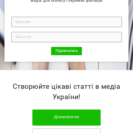
медiа для бізнесу і окремих фахiвцiв
Створюйте цікаві статті в медіа
України!
Дізнатися як