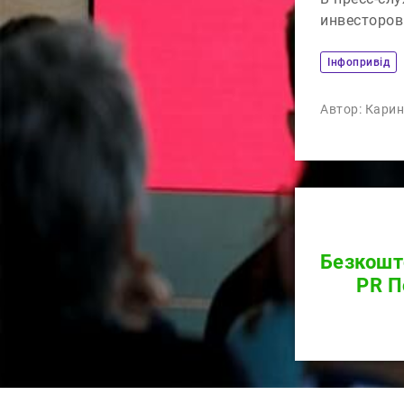
инвесторов
Iнфопривід
Автор:
Карин
Безкошт
PR 