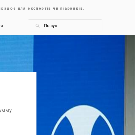
 працює для
експертів чи піарників
.
iя
сумму