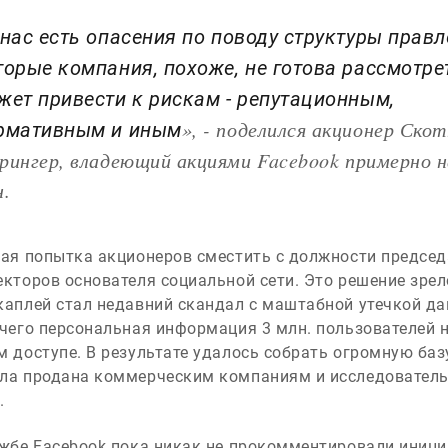
 нас есть опасения по поводу структуры правл
торые компания, похоже, не готова рассмотрет
жет привести к рискам - репутационным,
», - поделился акционер Ско
рмативным и иным
рингер, владеющий акциями Facebook примерно н
н.
вая попытка акционеров сместить с должности председ
екторов основателя социальной сети. Это решение зрел
каплей стал недавний скандал с маштабной утечкой да
 чего персональная информация 3 млн. пользователей 
м доступе. В результате удалось собрать огромную баз
ла продана коммерческим компаниям и исследовател
.
ужбе Facebook пока никак не прокомментировали иниц