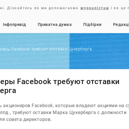
аїні. Дізнайтесь як ми допомагаємо
журналістам
і як це
Iнфопривід
Приватна думка
Підбірки
Редакц
неры Facebook требуют отставки Цукерберга
еры Facebook требуют отставки
ерга
ь акционеров Facebook, которые владеют акциями на 
лпд., требуют оставки Марка Цукерберга с должности
ля совета директоров.