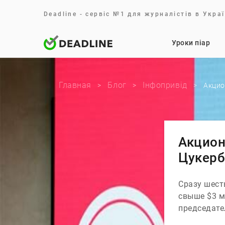
Deadline - сервіс №1 для журналістів в Укр
Уроки піар
Главная
Блог
Iнфопривід
>
>
>
Акцио
Акцион
Цукерб
Сразу шест
свыше $3 м
председате