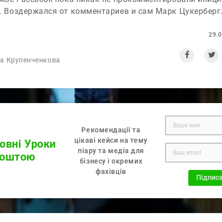
. Воздержался от комментариев и сам Марк Цукерберг
29.
а Крупенченкова
Рекомендації та
цікаві кейси на тему
овнi Уроки
піару та медiа для
Поштою
бізнесу і окремих
фахiвцiв