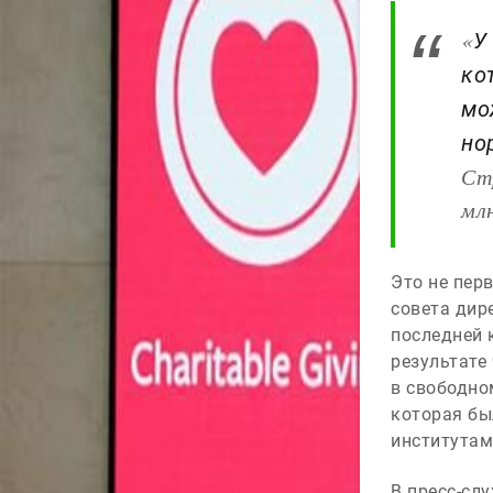
«
У
ко
мо
но
Ст
мл
Это не пер
совета дир
последней 
результате
в свободно
которая бы
институтам
В пресс-сл