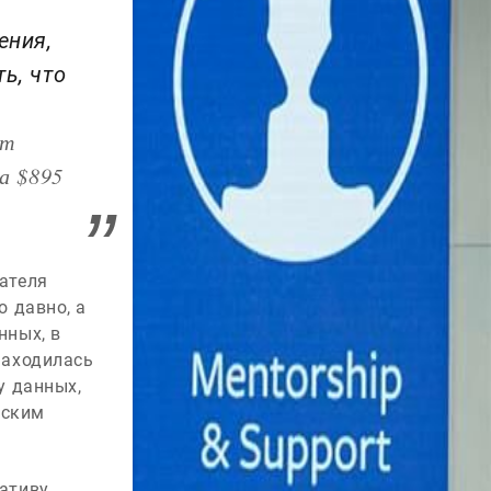
ения,
ь, что
тт
а $895
ателя
о давно, а
нных, в
находилась
у данных,
ьским
иативу