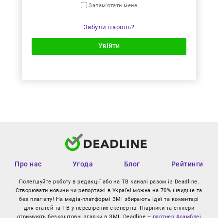
Запам'ятати мене
Забули пароль?
Увійти
Про нас
Угода
Блог
Рейтинги
Полегшуйте роботу в редакції або на ТВ каналі разом із Deadline.
Створювати новини чи репортажі в Україні можна на 70% швидше та
без плагіату! На медіа-платформі ЗМІ збирають ідеї та коментарі
для статей та ТВ у перевірених експертів. Піарники та спікери
отримують безкоштовні згадки в ЗМІ. Deadline –
партнер Асамблеї