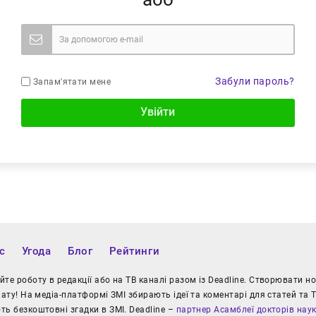
Забули пароль?
Запам'ятати мене
Увійти
с
Угода
Блог
Рейтинги
те роботу в редакції або на ТВ каналі разом із Deadline. Створювати 
іату! На медіа-платформі ЗМІ збирають ідеї та коментарі для статей та Т
ь безкоштовні згадки в ЗМІ. Deadline –
партнер Асамблеї докторів нау