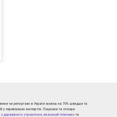
новини чи репортажі в Україні можна на 70% швидше та
В у перевірених експертів. Піарники та спікери
к з державного управління
,
визнаний Internews
та