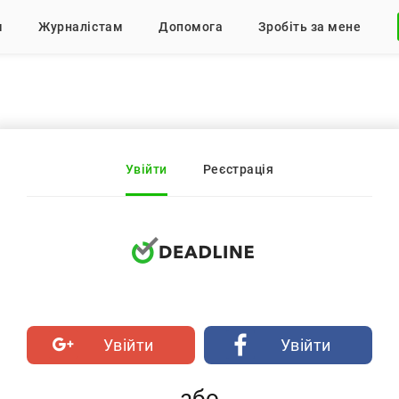
м
Журналістам
Допомога
Зробіть за мене
Увійти
Реєстрація
Увійти
Увійти
або