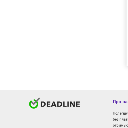
Про на
Полегшуй
без плаг
отримуют