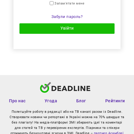
Запам'ятати мене
Забули пароль?
Увійти
Про нас
Угода
Блог
Рейтинги
Полегшуйте роботу в редакції або на ТВ каналі разом із Deadline.
Створювати новини чи репортажі в Україні можна на 70% швидше та
без плагіату! На медіа-платформі ЗМІ збирають ідеї та коментарі
для статей та ТВ у перевірених експертів. Піарники та спікери
отримують безкоштовні згадки в ЗМІ. Deadline –
партнер Асамблеї