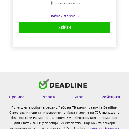
Запам'ятати мене
Забули пароль?
Увійти
Про нас
Угода
Блог
Рейтинги
Полегшуйте роботу в редакції або на ТВ каналі разом із Deadline.
Створювати новини чи репортажі в Україні можна на 70% швидше та
без плагіату! На медіа-платформі ЗМІ збирають ідеї та коментарі
для статей та ТВ у перевірених експертів. Піарники та спікери
отримують безкоштовні згадки в ЗМІ. Deadline –
партнер Асамблеї