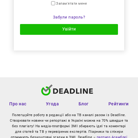
Запам'ятати мене
Забули пароль?
Увійти
Про нас
Угода
Блог
Рейтинги
Полегшуйте роботу в редакції або на ТВ каналі разом із Deadline.
Створювати новини чи репортажі в Україні можна на 70% швидше та
без плагіату! На медіа-платформі ЗМІ збирають ідеї та коментарі
для статей та ТВ у перевірених експертів. Піарники та спікери
отримують безкоштовні згадки в ЗМІ. Deadline –
партнер Асамблеї