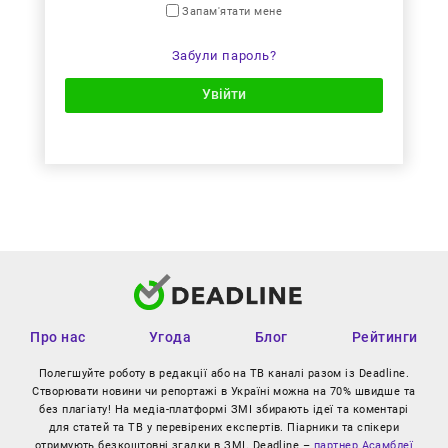
Запам'ятати мене
Забули пароль?
Увійти
Про нас
Угода
Блог
Рейтинги
Полегшуйте роботу в редакції або на ТВ каналі разом із Deadline.
Створювати новини чи репортажі в Україні можна на 70% швидше та
без плагіату! На медіа-платформі ЗМІ збирають ідеї та коментарі
для статей та ТВ у перевірених експертів. Піарники та спікери
отримують безкоштовні згадки в ЗМІ. Deadline –
партнер Асамблеї