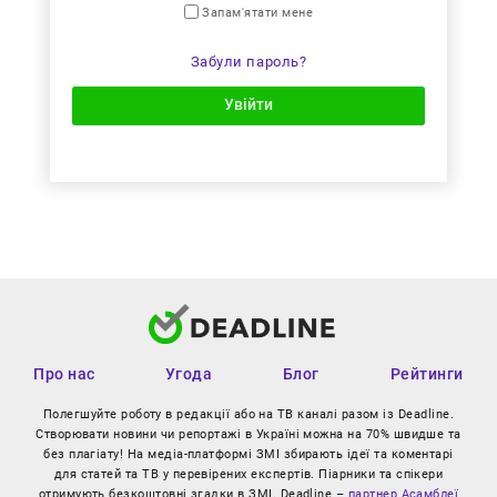
Запам'ятати мене
Забули пароль?
Увійти
Про нас
Угода
Блог
Рейтинги
Полегшуйте роботу в редакції або на ТВ каналі разом із Deadline.
Створювати новини чи репортажі в Україні можна на 70% швидше та
без плагіату! На медіа-платформі ЗМІ збирають ідеї та коментарі
для статей та ТВ у перевірених експертів. Піарники та спікери
отримують безкоштовні згадки в ЗМІ. Deadline –
партнер Асамблеї