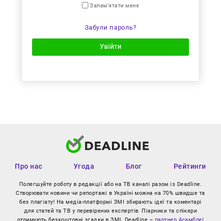
Запам'ятати мене
Забули пароль?
Увійти
Про нас
Угода
Блог
Рейтинги
Полегшуйте роботу в редакції або на ТВ каналі разом із Deadline.
Створювати новини чи репортажі в Україні можна на 70% швидше та
без плагіату! На медіа-платформі ЗМІ збирають ідеї та коментарі
для статей та ТВ у перевірених експертів. Піарники та спікери
отримують безкоштовні згадки в ЗМІ. Deadline –
партнер Асамблеї