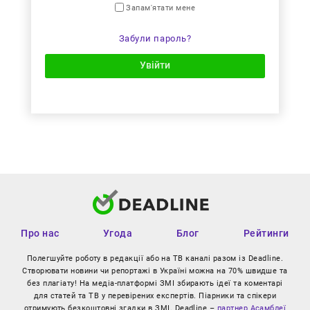
Запам'ятати мене
Забули пароль?
Увійти
Про нас
Угода
Блог
Рейтинги
Полегшуйте роботу в редакції або на ТВ каналі разом із Deadline.
Створювати новини чи репортажі в Україні можна на 70% швидше та
без плагіату! На медіа-платформі ЗМІ збирають ідеї та коментарі
для статей та ТВ у перевірених експертів. Піарники та спікери
отримують безкоштовні згадки в ЗМІ. Deadline –
партнер Асамблеї