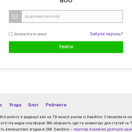
Забули пароль?
Запам'ятати мене
Увійти
с
Угода
Блог
Рейтинги
те роботу в редакції або на ТВ каналі разом із Deadline. Створювати 
іату! На медіа-платформі ЗМІ збирають ідеї та коментарі для статей та Т
ь безкоштовні згадки в ЗМІ. Deadline –
партнер Асамблеї докторів нау