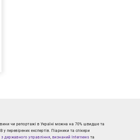
новини чи репортажі в Україні можна на 70% швидше та
В у перевірених експертів. Піарники та спікери
к з державного управління
,
визнаний Internews
та