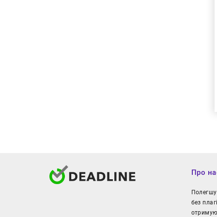
Про на
Полегшуй
без плаг
отримуют