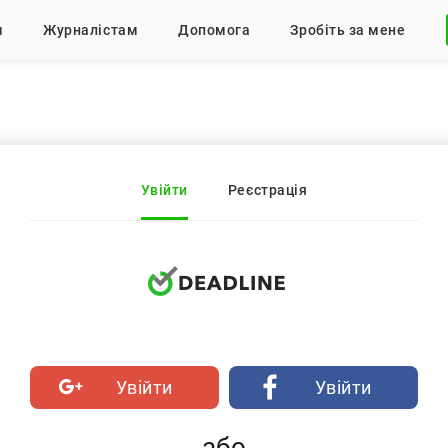
м
Журналістам
Допомога
Зробіть за мене
Увійти
Реєстрація
Увійти
Увійти
або