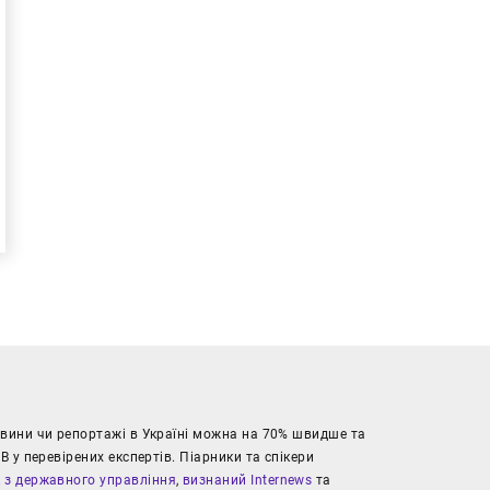
новини чи репортажі в Україні можна на 70% швидше та
В у перевірених експертів. Піарники та спікери
к з державного управління
,
визнаний Internews
та