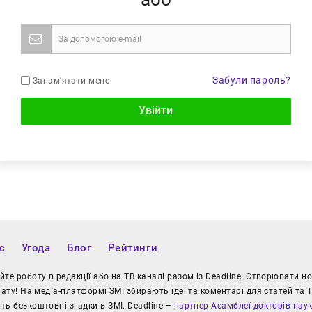
Забули пароль?
Запам'ятати мене
Увійти
с
Угода
Блог
Рейтинги
те роботу в редакції або на ТВ каналі разом із Deadline. Створювати 
іату! На медіа-платформі ЗМІ збирають ідеї та коментарі для статей та Т
ь безкоштовні згадки в ЗМІ. Deadline –
партнер Асамблеї докторів нау