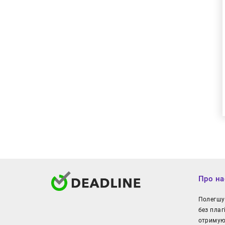
Про на
Полегшуй
без плаг
отримуют