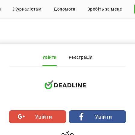
м
Журналістам
Допомога
Зробіть за мене
Увійти
Реєстрація
Увійти
Увійти
або