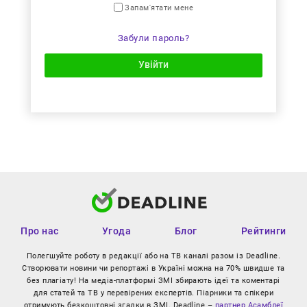
Запам'ятати мене
Забули пароль?
Увійти
Про нас
Угода
Блог
Рейтинги
Полегшуйте роботу в редакції або на ТВ каналі разом із Deadline.
Створювати новини чи репортажі в Україні можна на 70% швидше та
без плагіату! На медіа-платформі ЗМІ збирають ідеї та коментарі
для статей та ТВ у перевірених експертів. Піарники та спікери
отримують безкоштовні згадки в ЗМІ. Deadline –
партнер Асамблеї