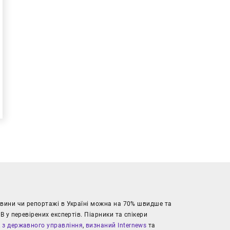
новини чи репортажі в Україні можна на 70% швидше та
В у перевірених експертів. Піарники та спікери
к з державного управління
,
визнаний Internews
та