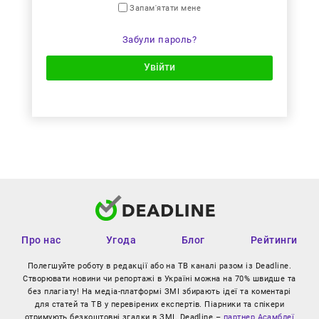
Запам'ятати мене
Забули пароль?
Увійти
Про нас
Угода
Блог
Рейтинги
Полегшуйте роботу в редакції або на ТВ каналі разом із Deadline.
Створювати новини чи репортажі в Україні можна на 70% швидше та
без плагіату! На медіа-платформі ЗМІ збирають ідеї та коментарі
для статей та ТВ у перевірених експертів. Піарники та спікери
отримують безкоштовні згадки в ЗМІ. Deadline –
партнер Асамблеї