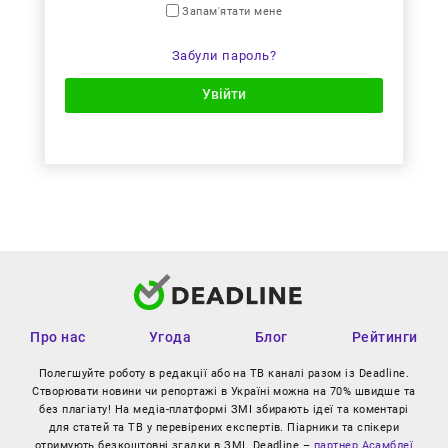
Запам'ятати мене
Забули пароль?
Увійти
Про нас
Угода
Блог
Рейтинги
Полегшуйте роботу в редакції або на ТВ каналі разом із Deadline.
Створювати новини чи репортажі в Україні можна на 70% швидше та
без плагіату! На медіа-платформі ЗМІ збирають ідеї та коментарі
для статей та ТВ у перевірених експертів. Піарники та спікери
отримують безкоштовні згадки в ЗМІ. Deadline –
партнер Асамблеї