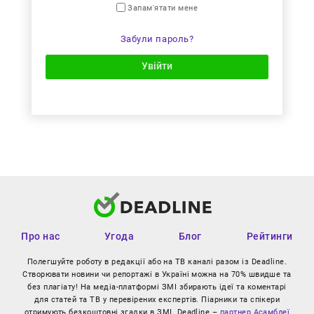
Запам'ятати мене
Забули пароль?
Увійти
Про нас
Угода
Блог
Рейтинги
Полегшуйте роботу в редакції або на ТВ каналі разом із Deadline.
Створювати новини чи репортажі в Україні можна на 70% швидше та
без плагіату! На медіа-платформі ЗМІ збирають ідеї та коментарі
для статей та ТВ у перевірених експертів. Піарники та спікери
отримують безкоштовні згадки в ЗМІ. Deadline –
партнер Асамблеї