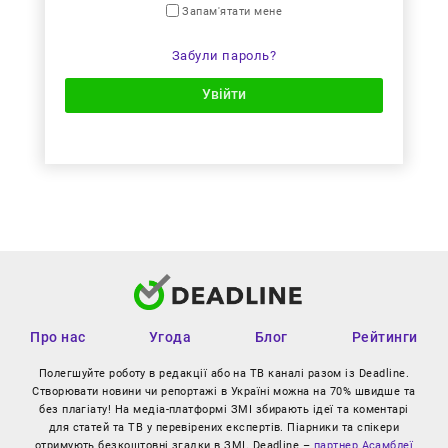
Запам'ятати мене
Забули пароль?
Увійти
Про нас
Угода
Блог
Рейтинги
Полегшуйте роботу в редакції або на ТВ каналі разом із Deadline.
Створювати новини чи репортажі в Україні можна на 70% швидше та
без плагіату! На медіа-платформі ЗМІ збирають ідеї та коментарі
для статей та ТВ у перевірених експертів. Піарники та спікери
отримують безкоштовні згадки в ЗМІ. Deadline –
партнер Асамблеї