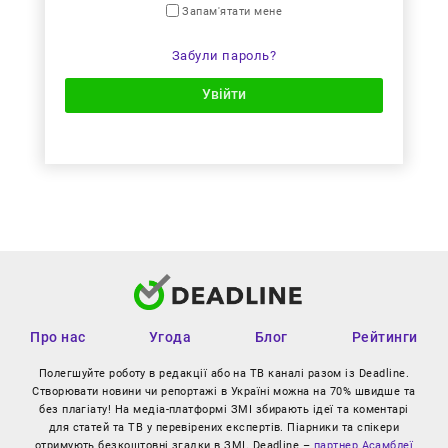
Запам'ятати мене
Забули пароль?
Увійти
Про нас
Угода
Блог
Рейтинги
Полегшуйте роботу в редакції або на ТВ каналі разом із Deadline.
Створювати новини чи репортажі в Україні можна на 70% швидше та
без плагіату! На медіа-платформі ЗМІ збирають ідеї та коментарі
для статей та ТВ у перевірених експертів. Піарники та спікери
отримують безкоштовні згадки в ЗМІ. Deadline –
партнер Асамблеї