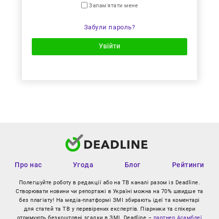
Запам'ятати мене
Забули пароль?
Увійти
Про нас
Угода
Блог
Рейтинги
Полегшуйте роботу в редакції або на ТВ каналі разом із Deadline.
Створювати новини чи репортажі в Україні можна на 70% швидше та
без плагіату! На медіа-платформі ЗМІ збирають ідеї та коментарі
для статей та ТВ у перевірених експертів. Піарники та спікери
отримують безкоштовні згадки в ЗМІ. Deadline –
партнер Асамблеї