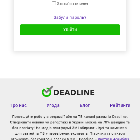
Запам'ятати мене
Забули пароль?
Увійти
Про нас
Угода
Блог
Рейтинги
Полегшуйте роботу в редакції або на ТВ каналі разом із Deadline.
Створювати новини чи репортажі в Україні можна на 70% швидше та
без плагіату! На медіа-платформі ЗМІ збирають ідеї та коментарі
для статей та ТВ у перевірених експертів. Піарники та спікери
отримують безкоштовні згадки в ЗМІ. Deadline –
партнер Асамблеї