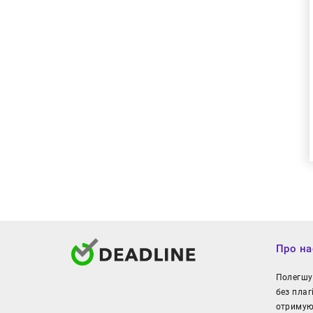
Про на
Полегшуй
без плаг
отримуют