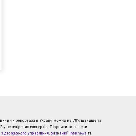
новини чи репортажі в Україні можна на 70% швидше та
В у перевірених експертів. Піарники та спікери
к з державного управління
,
визнаний Internews
та