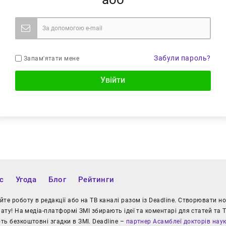
Забули пароль?
Запам'ятати мене
Увійти
с
Угода
Блог
Рейтинги
те роботу в редакції або на ТВ каналі разом із Deadline. Створювати 
іату! На медіа-платформі ЗМІ збирають ідеї та коментарі для статей та Т
ь безкоштовні згадки в ЗМІ. Deadline –
партнер Асамблеї докторів нау