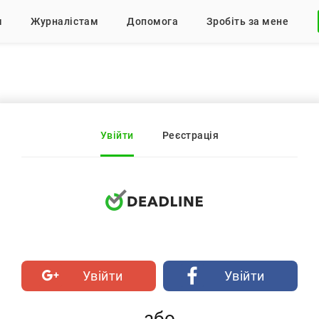
м
Журналістам
Допомога
Зробіть за мене
Увійти
Реєстрація
Увійти
Увійти
або